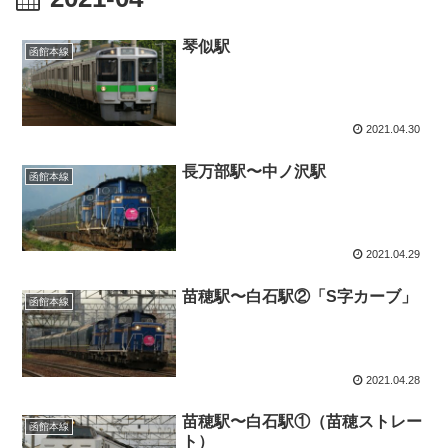
琴似駅
函館本線
2021.04.30
長万部駅〜中ノ沢駅
函館本線
2021.04.29
苗穂駅〜白石駅②「S字カーブ」
函館本線
2021.04.28
苗穂駅〜白石駅①（苗穂ストレー
函館本線
ト）