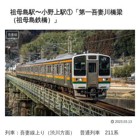
祖母島駅〜小野上駅①「第一吾妻川橋梁
（祖母島鉄橋）」
吾妻線
2023.03.13
列車：吾妻線上り（渋川方面） 普通列車 211系