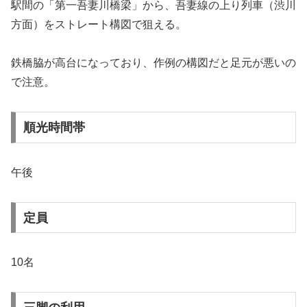
駅間の「第一吾妻川橋梁」から、吾妻線の上り列車（渋川
方面）をストレート構図で狙える。
鉄橋脇が高台になっており、作例の構図だと足元が悪いの
で注意。
順光時間帯
午後
定員
10名