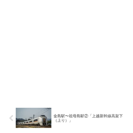
金島駅〜祖母島駅②「上越新幹線高架下
（上り）」