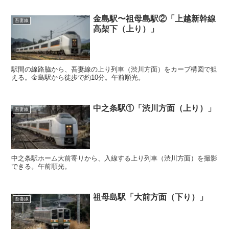
金島駅〜祖母島駅②「上越新幹線
吾妻線
高架下（上り）」
駅間の線路脇から、吾妻線の上り列車（渋川方面）をカーブ構図で狙
える。金島駅から徒歩で約10分。午前順光。
中之条駅①「渋川方面（上り）」
吾妻線
中之条駅ホーム大前寄りから、入線する上り列車（渋川方面）を撮影
できる。午前順光。
祖母島駅「大前方面（下り）」
吾妻線