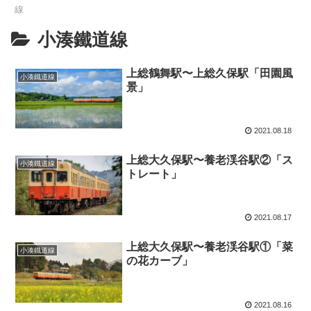
線
小湊鐵道線
上総鶴舞駅〜上総久保駅「田園風
小湊鐵道線
景」
2021.08.18
上総大久保駅〜養老渓谷駅②「ス
小湊鐵道線
トレート」
2021.08.17
上総大久保駅〜養老渓谷駅①「菜
小湊鐵道線
の花カーブ」
2021.08.16