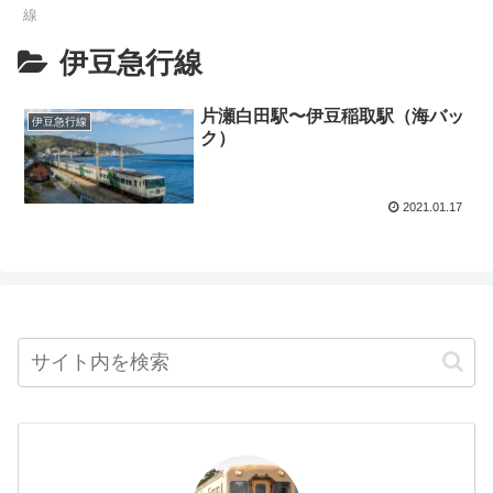
線
伊豆急行線
片瀬白田駅〜伊豆稲取駅（海バッ
伊豆急行線
ク）
2021.01.17