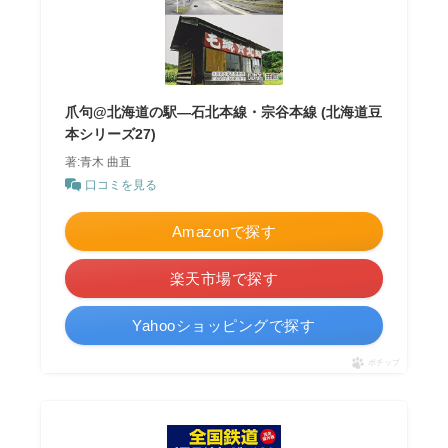
爪句@北海道の駅―石北本線・宗谷本線 (北海道豆
本シリーズ27)
著:青木 曲直
口コミを見る
Amazonで探す
楽天市場で探す
Yahooショッピングで探す
ポチップ