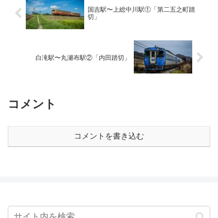
国吉駅〜上総中川駅①「第二五之町踏
切」
白滝駅〜丸瀬布駅②「内田踏切」
コメント
コメントを書き込む