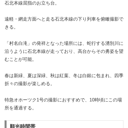
石北本線屈指のお立ち台。
遠軽・網走方面へと走る石北本線の下り列車を俯瞰撮影で
きる。
「村名白滝」の発祥となった場所には、蛇行する湧別川に
沿うように石北本線が走っており、高台からその勇姿を望
むことが可能。
春は新緑、夏は深緑、秋は紅葉、冬は白銀に包まれ、四季
折々の撮影が楽しめる。
特急オホーツク1号の撮影におすすめで、10時頃にこの場
所を通過する。
順光時間帯