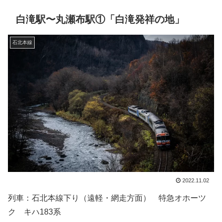
白滝駅〜丸瀬布駅①「白滝発祥の地」
石北本線
2022.11.02
列車：石北本線下り（遠軽・網走方面） 特急オホーツ
ク キハ183系