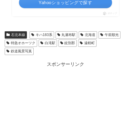
Yahooショッピングで探す
ポチップ
石北本線
キハ183系
丸瀬布駅
北海道
午前順光
特急オホーツク
白滝駅
紋別郡
遠軽町
鉄道風景写真
スポンサーリンク