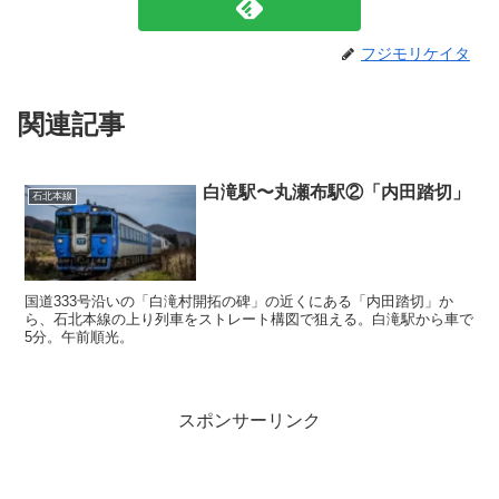
フジモリケイタ
関連記事
白滝駅〜丸瀬布駅②「内田踏切」
石北本線
国道333号沿いの「白滝村開拓の碑」の近くにある「内田踏切」か
ら、石北本線の上り列車をストレート構図で狙える。白滝駅から車で
5分。午前順光。
スポンサーリンク