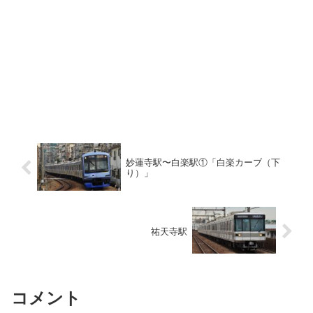
妙蓮寺駅〜白楽駅①「白楽カーブ（下
り）」
祐天寺駅
コメント