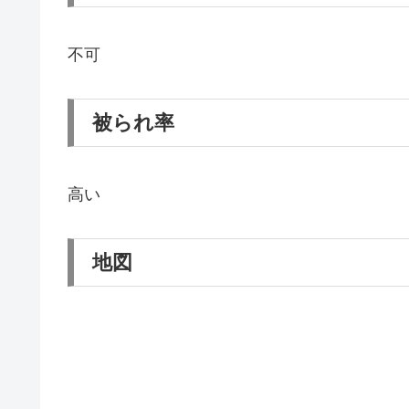
不可
被られ率
高い
地図